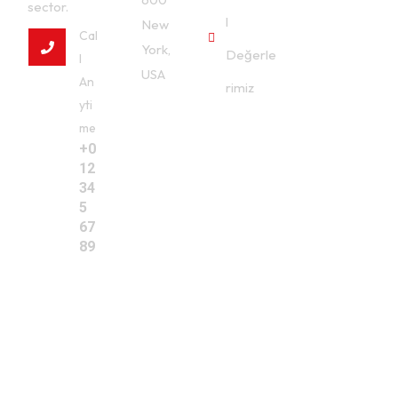
sector.
l
New
Cal
York,
Değerle
l
USA
An
rimiz
yti
me
+0
12
34
5
67
89