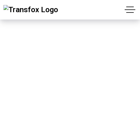
Transfox Footer Style11
Dark
“1988’den beri başarılarınıza katkı bizden”