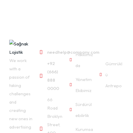
Contact
Service
Useful
needhelp@company.com
Links
Hakkımız
We work
+92
Gümrükl
da
with a
(666)
ü
passion of
Yönetim
888
taking
Antrepo
0000
Ekibimiz
challenges
66
and
Sürdürül
Road
creating
ebilirlik
Broklyn
new ones in
Street,
advertising
Kurumsa
600