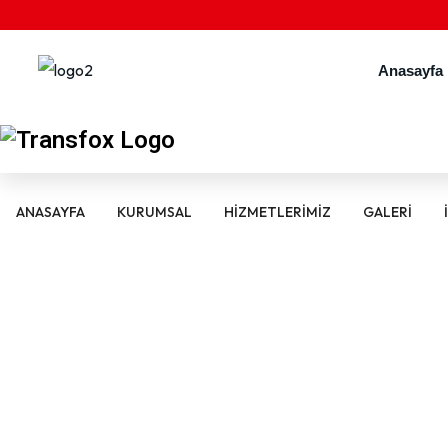
Anasayfa
ANASAYFA
KURUMSAL
HIZMETLERIMIZ
GALERI
Header Sticky Dark
“1988’den beri başarılarınıza katkı bizden”