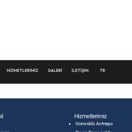
HIZMETLERIMIZ
GALERI
İLETIŞIM
TR
al
Hizmetlerimiz
Gümrüklü Antrepo