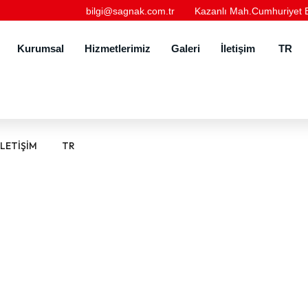
bilgi@sagnak.com.tr
Kazanlı Mah.Cumhuriyet Bu
Kurumsal
Hizmetlerimiz
Galeri
İletişim
TR
İLETIŞIM
TR