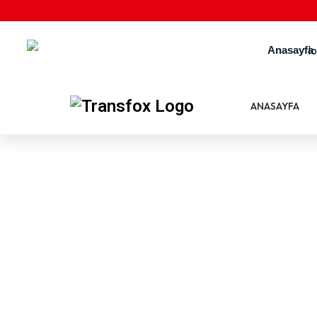
Anasayfa
ANASAYFA
UstMenu
“1988’den beri başarılarınıza katkı bizden”