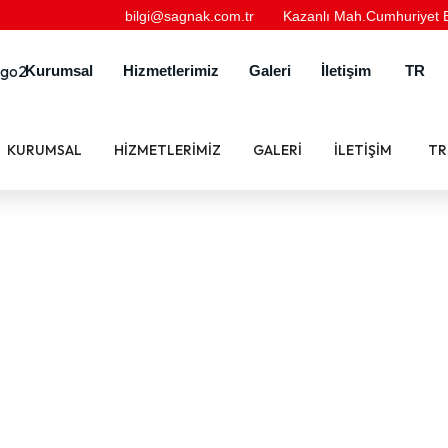
bilgi@sagnak.com.tr
Kazanlı Mah.Cumhuriyet Bu
Kurumsal
Hizmetlerimiz
Galeri
İletişim
TR
KURUMSAL
HIZMETLERIMIZ
GALERI
İLETIŞIM
TR