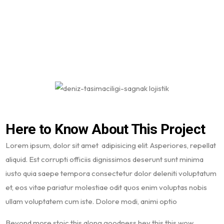
Here to Know About This Project
Lorem ipsum, dolor sit amet adipisicing elit. Asperiores, repellat
aliquid. Est corrupti officiis dignissimos deserunt sunt minima
iusto quia saepe tempora consectetur dolor deleniti voluptatum
et, eos vitae pariatur molestiae odit quos enim voluptas nobis
ullam voluptatem cum iste. Dolore modi, animi optio
Beyond more stoic this along goodness hey this this wow