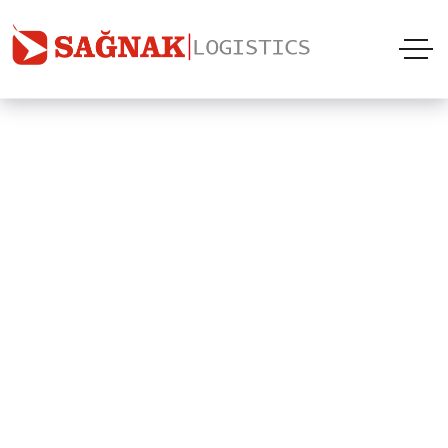
Mersin Soğuk Hava
Deposu
“1988’den beri başarılarınıza katkı bizden”