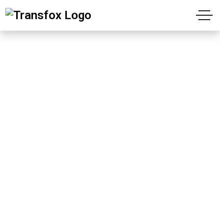
Business Tag
“1988’den beri başarılarınıza katkı bizden”